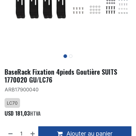
BaseRack Fixation 4pieds Goutière SUITS
1770020 GU/LC76
ARB17900040
LC70
USD
181,03
HTVA
Ajouter au panier